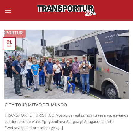
Skip
to
content
01
Jul
CITY TOUR MITAD DEL MUNDO
TRANSPORTE TURÍSTICO Nosotros realizamos tu reserva, envíanos
tu itinerario de viaje. #pagoenlinea #pagoagil #pagacontarjeta
#wetravelplataformadepagos [...]