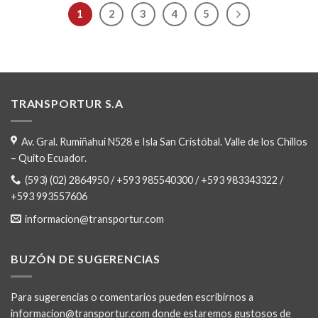
1
2
3
4
5
TRANSPORTUR S.A
Av. Gral. Rumiñahui N528 e Isla San Cristóbal. Valle de los Chillos
– Quito Ecuador.
(593) (02) 2864950 / +593 985540300 / +593 983343322 /
+593 993557606
informacion@transportur.com
BUZÓN DE SUGERENCIAS
Para sugerencias o comentarios pueden escribirnos a
informacion@transportur.com donde estaremos gustosos de