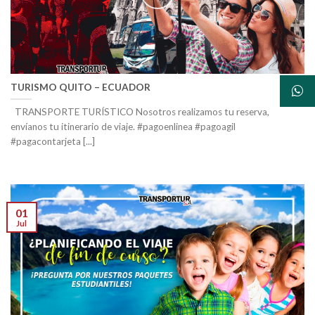
TURISMO QUITO – ECUADOR
TRANSPORTE TURÍSTICO Nosotros realizamos tu reserva,
envíanos tu itinerario de viaje. #pagoenlinea #pagoagil
#pagacontarjeta [...]
01
Jul